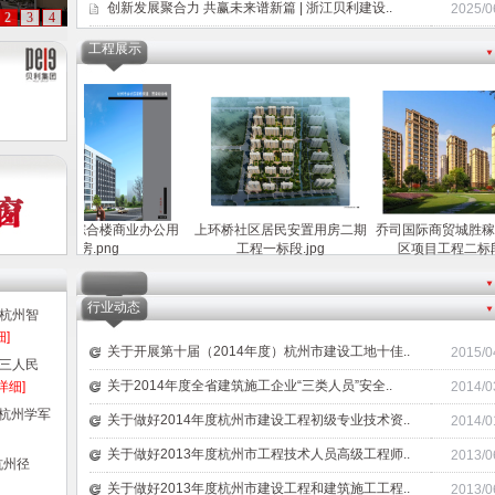
创新发展聚合力 共赢未来谱新篇 | 浙江贝利建设..
2025/0
工程展示
新桥贾家综合楼商业办公用
上环桥社区居民安置用房二期
乔司国际商贸城胜稼安
房.png
工程一标段.jpg
区项目工程二标段.jp
行业动态
器杭州智
细]
关于开展第十届（2014年度）杭州市建设工地十佳..
2015/0
第三人民
关于2014年度全省建筑施工企业“三类人员”安全..
详细]
2014/0
中杭州学军
关于做好2014年度杭州市建设工程初级专业技术资..
2014/0
关于做好2013年度杭州市工程技术人员高级工程师..
2013/0
杭州径
关于做好2013年度杭州市建设工程和建筑施工工程..
2013/0