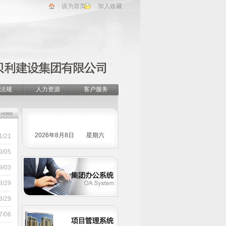
设为首页
加入收藏
法规
人力资源
客户服务
2026年8月8日 星期六
1/21
9/05
9/03
8/29
8/29
7/06