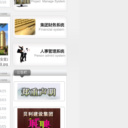
6/16
置房一
珑昕泽第1-6#商业楼、1-10#
年产12万公里
梦想小镇一期一标工程.jpg
g
居住楼、开闭所及地下室工程
项目6-8#厂
有限
公告栏
4/25
3/03
1/08
6/05
6/05